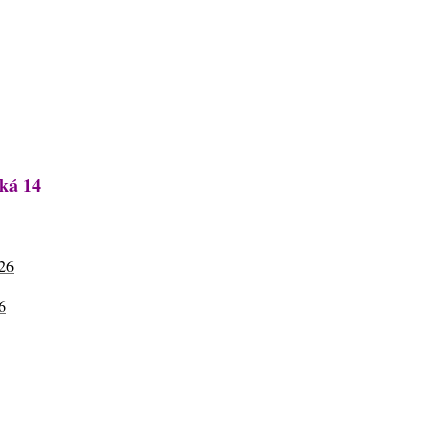
ská 14
026
6